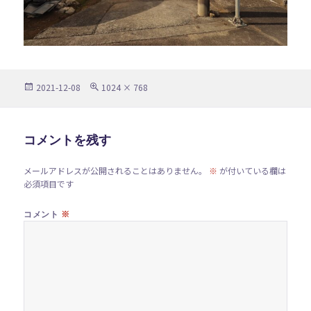
投
フ
2021-12-08
1024 × 768
稿
ル
日:
サ
イ
ズ
コメントを残す
メールアドレスが公開されることはありません。
※
が付いている欄は
必須項目です
※
コメント