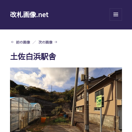
改札画像.net
メニュ
ーとウ
ィジェ
ット
前の画像
次の画像
土佐白浜駅舎