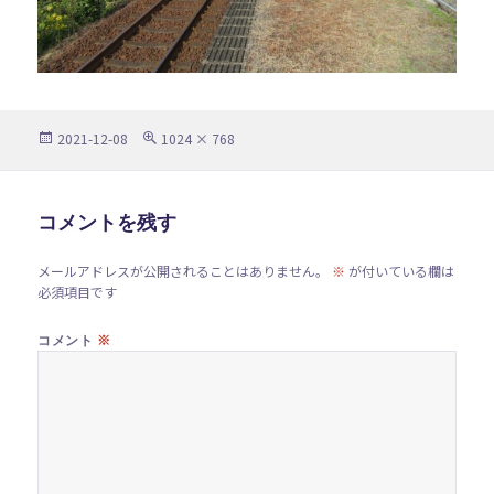
投
フ
2021-12-08
1024 × 768
稿
ル
日:
サ
イ
ズ
コメントを残す
メールアドレスが公開されることはありません。
※
が付いている欄は
必須項目です
※
コメント