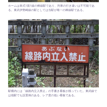
ホームは単式1面1線の棒線駅であり、列車の行き違いは不可能であ
る。東武伊勢崎線の駅としては当駅が唯一の棒線駅である。
駅構内には「線路内立入禁止」の手書き看板が残っていた。東武線で
は他駅でも設置例のある、レア度の低い看板である。