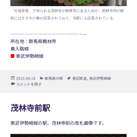
「分福茶釜」で知られる茂林寺が館林市にあるためか、館林市内の駅
前にはタヌキの像が設置されており、当駅にも設置されている。
————————————————–
所在地：群馬県館林市
乗入路線
■
東武伊勢崎線
投
カ
タ
2023-06-18
群馬県の駅
東武鉄道
,
東武伊勢崎線
稿
テ
グ
多々良駅 に
コメントを残す
日:
ゴ
リ
ー
茂林寺前駅
東武伊勢崎線の駅、茂林寺前の改札画像です。