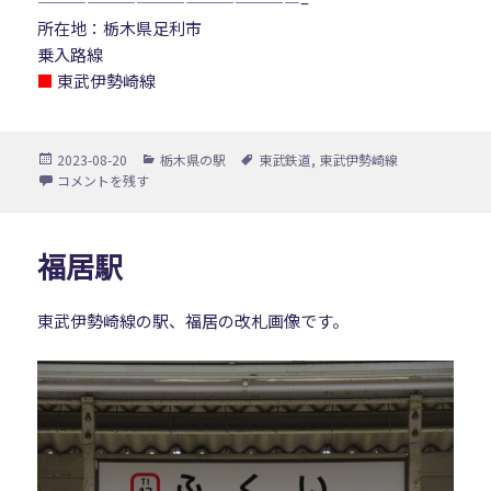
————————————————–
所在地：栃木県足利市
乗入路線
■
東武伊勢崎線
投
カ
タ
2023-08-20
栃木県の駅
東武鉄道
,
東武伊勢崎線
稿
テ
グ
東武和泉駅 に
コメントを残す
日:
ゴ
リ
ー
福居駅
東武伊勢崎線の駅、福居の改札画像です。