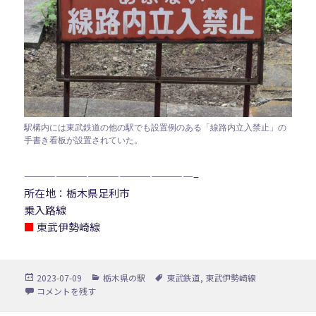
駅構内には東武鉄道の他の駅でも設置例のある「線路内立入禁止」の
手書き看板が設置されていた。
————————————————–
所在地：栃木県足利市
乗入路線
■
東武伊勢崎線
投
カ
タ
2023-07-09
栃木県の駅
東武鉄道
,
東武伊勢崎線
稿
テ
グ
県駅 に
コメントを残す
日:
ゴ
リ