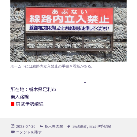
ホーム下には線路内立入禁止の手書き看板がある。
————————————————–
所在地：栃木県足利市
乗入路線
■
東武伊勢崎線
投
カ
タ
2023-07-30
栃木県の駅
東武鉄道
,
東武伊勢崎線
稿
テ
グ
福居駅 に
コメントを残す
日:
ゴ