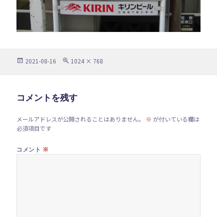
投
フ
2021-08-16
1024 × 768
稿
ル
日:
サ
イ
ズ
コメントを残す
メールアドレスが公開されることはありません。
※
が付いている欄は
必須項目です
※
コメント