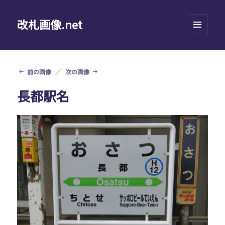
改札画像.net
メニュ
ーとウ
ィジェ
ット
前の画像
次の画像
長都駅名