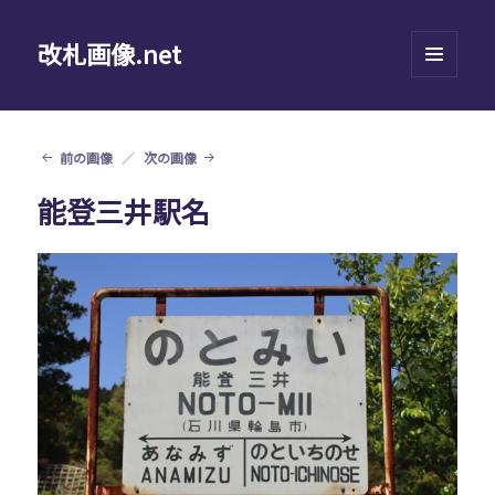
改札画像.net
メニュ
ーとウ
ィジェ
ット
前の画像
次の画像
能登三井駅名