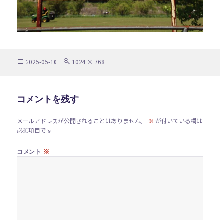
投
フ
2025-05-10
1024 × 768
稿
ル
日:
サ
イ
ズ
コメントを残す
メールアドレスが公開されることはありません。
※
が付いている欄は
必須項目です
※
コメント