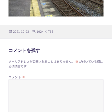
投
フ
2021-10-03
1024 × 768
稿
ル
日:
サ
イ
ズ
コメントを残す
メールアドレスが公開されることはありません。
※
が付いている欄は
必須項目です
※
コメント