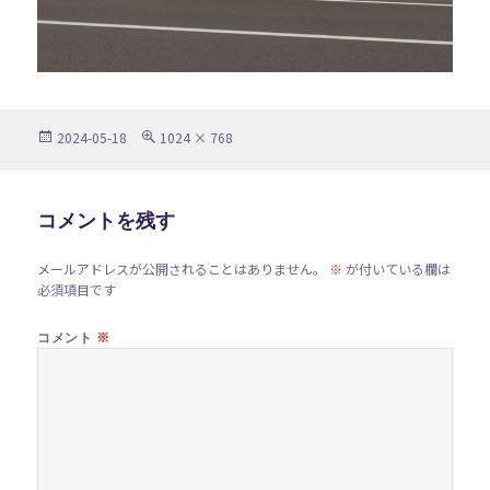
投
フ
2024-05-18
1024 × 768
稿
ル
日:
サ
イ
ズ
コメントを残す
メールアドレスが公開されることはありません。
※
が付いている欄は
必須項目です
※
コメント