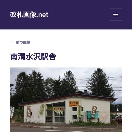
改札画像.net
メニュ
ーとウ
ィジェ
ット
前の画像
南清水沢駅舎