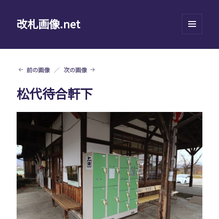
改札画像.net
メニュ
ーとウ
ィジェ
ット
前の画像
次の画像
松代待合軒下