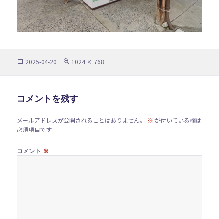
投
フ
2025-04-20
1024 × 768
稿
ル
日:
サ
イ
ズ
コメントを残す
メールアドレスが公開されることはありません。
※
が付いている欄は
必須項目です
※
コメント