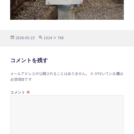
投
フ
2026-05-23
1024 × 768
稿
ル
日:
サ
イ
ズ
コメントを残す
メールアドレスが公開されることはありません。
※
が付いている欄は
必須項目です
※
コメント