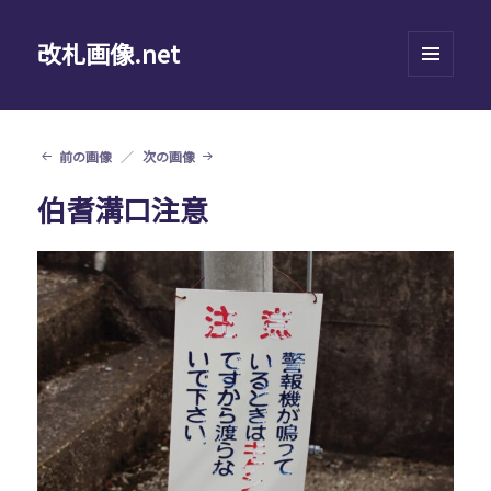
改札画像.net
メニュ
ーとウ
ィジェ
ット
前の画像
次の画像
伯耆溝口注意