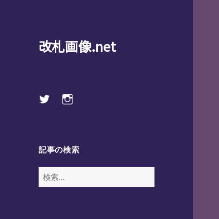
改札画像.net
Twitter
instagram
記事の検索
検
索: