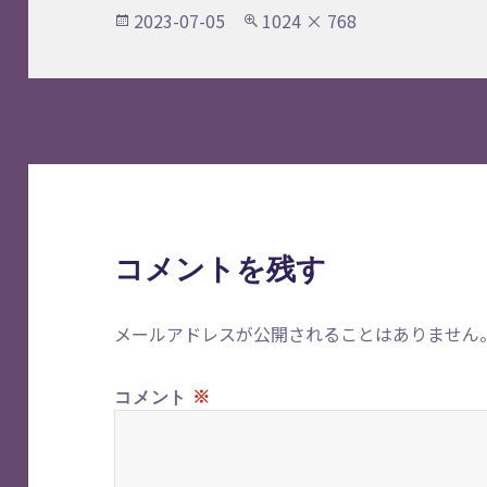
投
フ
2023-07-05
1024 × 768
稿
ル
日:
サ
イ
ズ
コメントを残す
メールアドレスが公開されることはありません
※
コメント