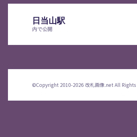
投
稿
日当山駅
ナ
内で公開
ビ
ゲ
ー
シ
ョ
ン
©Copyright 2010-2026
改札画像.net
All Rights