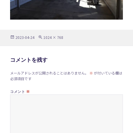
投
フ
2023-04-24
1024 × 768
稿
ル
日:
サ
イ
ズ
コメントを残す
メールアドレスが公開されることはありません。
※
が付いている欄は
必須項目です
※
コメント