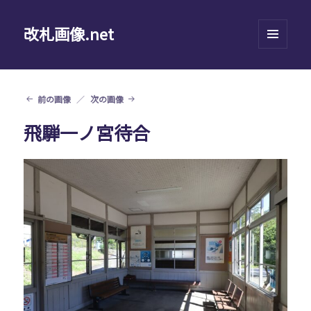
改札画像.net
メニュ
ーとウ
ィジェ
ット
前の画像
次の画像
飛騨一ノ宮待合