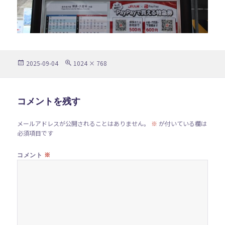
投
フ
2025-09-04
1024 × 768
稿
ル
日:
サ
イ
ズ
コメントを残す
メールアドレスが公開されることはありません。
※
が付いている欄は
必須項目です
※
コメント