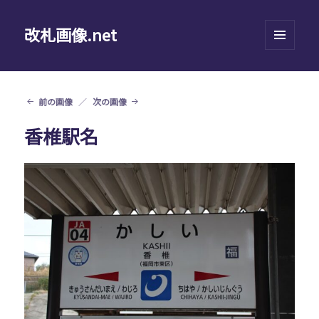
改札画像.net
メニュ
ーとウ
ィジェ
ット
前の画像
次の画像
香椎駅名