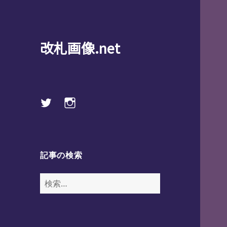
改札画像.net
Twitter
instagram
記事の検索
検
索: