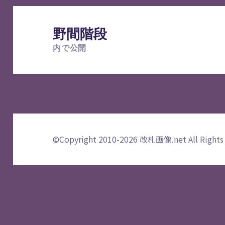
投
稿
野間階段
ナ
内で公開
ビ
ゲ
ー
シ
ョ
ン
©Copyright 2010-2026
改札画像.net
All Rights