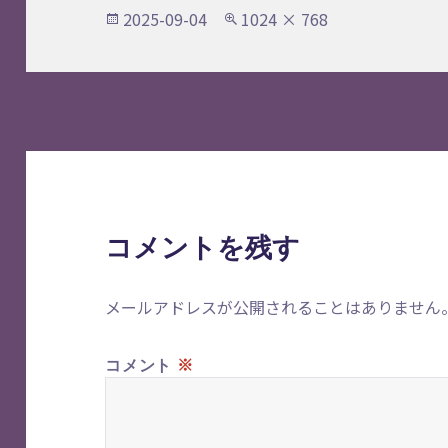
投
フ
2025-09-04
1024 × 768
稿
ル
日:
サ
イ
ズ
コメントを残す
メールアドレスが公開されることはありません
※
コメント