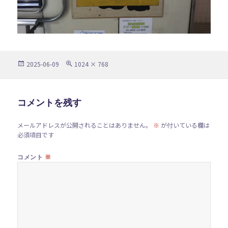
投
フ
2025-06-09
1024 × 768
稿
ル
日:
サ
イ
ズ
コメントを残す
メールアドレスが公開されることはありません。
※
が付いている欄は
必須項目です
※
コメント