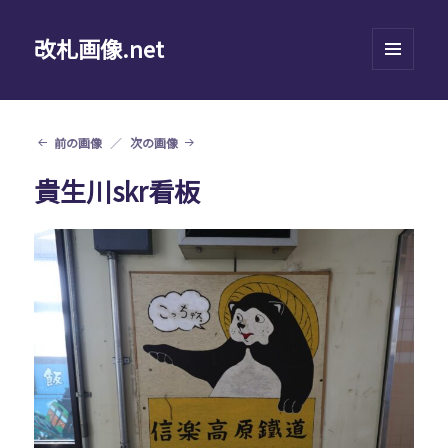
改札画像.net
メニュ
ーとウ
ィジェ
ット
前の画像
次の画像
貴生川skr看板