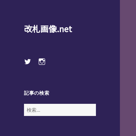
改札画像.net
Twitter
instagram
記事の検索
検
索: