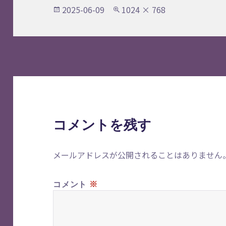
投
フ
2025-06-09
1024 × 768
稿
ル
日:
サ
イ
ズ
コメントを残す
メールアドレスが公開されることはありません
※
コメント