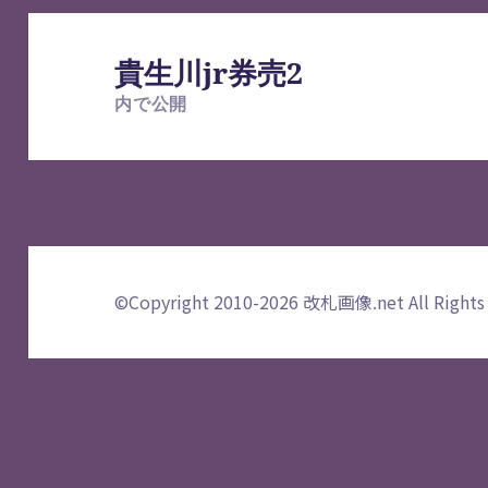
投
稿
貴生川jr券売2
ナ
内で公開
ビ
ゲ
ー
シ
ョ
ン
©Copyright 2010-2026
改札画像.net
All Rights