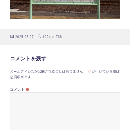
投
フ
2025-06-07
1024 × 768
稿
ル
日:
サ
イ
ズ
コメントを残す
メールアドレスが公開されることはありません。
※
が付いている欄は
必須項目です
※
コメント