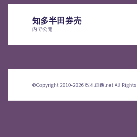
投
稿
知多半田券売
ナ
内で公開
ビ
ゲ
ー
シ
ョ
ン
©Copyright 2010-2026
改札画像.net
All Rights