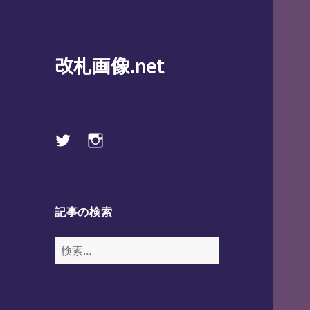
改札画像.net
Twitter
instagram
記事の検索
検
索: