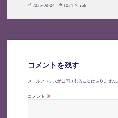
投
フ
2025-09-04
1024 × 768
稿
ル
日:
サ
イ
ズ
コメントを残す
メールアドレスが公開されることはありません
※
コメント