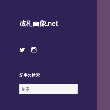
改札画像.net
Twitter
instagram
記事の検索
検
索: