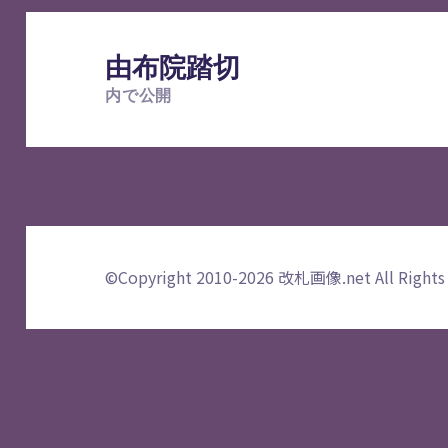
投
稿
由布院踏切
ナ
内で公開
ビ
ゲ
ー
シ
ョ
ン
©Copyright 2010-2026
改札画像.net
All Rights