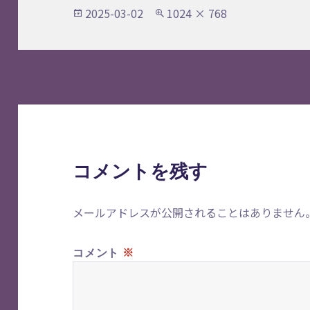
投
フ
2025-03-02
1024 × 768
稿
ル
日:
サ
イ
ズ
コメントを残す
メールアドレスが公開されることはありません
※
コメント