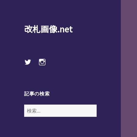
改札画像.net
Twitter
instagram
記事の検索
検
索: