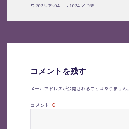
投
フ
2025-09-04
1024 × 768
稿
ル
日:
サ
イ
ズ
コメントを残す
メールアドレスが公開されることはありません
※
コメント