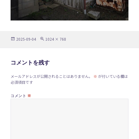
投
フ
2025-09-04
1024 × 768
稿
ル
日:
サ
イ
ズ
コメントを残す
メールアドレスが公開されることはありません。
※
が付いている欄は
必須項目です
※
コメント