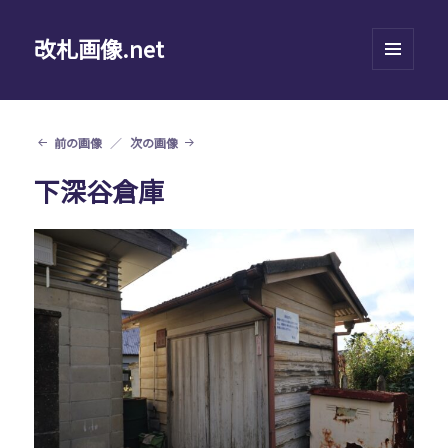
改札画像.net
メニュ
ーとウ
ィジェ
ット
前の画像
次の画像
下深谷倉庫