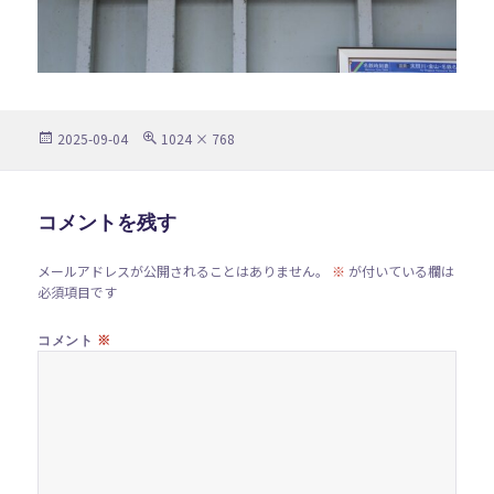
投
フ
2025-09-04
1024 × 768
稿
ル
日:
サ
イ
ズ
コメントを残す
メールアドレスが公開されることはありません。
※
が付いている欄は
必須項目です
※
コメント