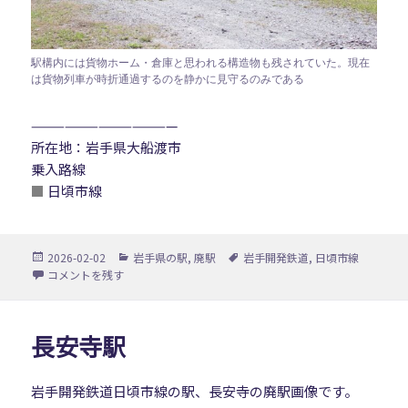
駅構内には貨物ホーム・倉庫と思われる構造物も残されていた。現在
は貨物列車が時折通過するのを静かに見守るのみである
—————————————
所在地：岩手県大船渡市
乗入路線
■
日頃市線
投
カ
タ
2026-02-02
岩手県の駅
,
廃駅
岩手開発鉄道
,
日頃市線
稿
テ
グ
日頃市駅 に
コメントを残す
日:
ゴ
リ
ー
長安寺駅
岩手開発鉄道日頃市線の駅、長安寺の廃駅画像です。