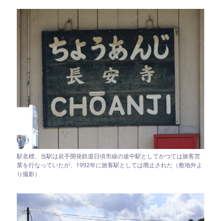
駅名標、当駅は岩手開発鉄道日頃市線の途中駅としてかつては旅客営
業を行なっていたが、1992年に旅客駅としては廃止された（敷地外よ
り撮影）