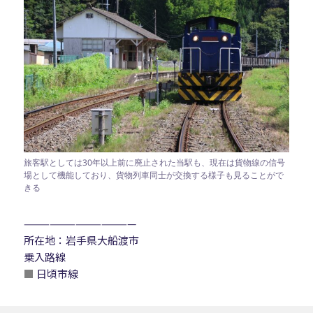
旅客駅としては30年以上前に廃止された当駅も、現在は貨物線の信号
場として機能しており、貨物列車同士が交換する様子も見ることがで
きる
—————————————
所在地：岩手県大船渡市
乗入路線
■
日頃市線