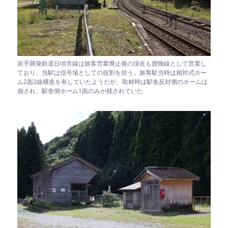
岩手開発鉄道日頃市線は旅客営業廃止後の現在も貨物線として営業し
ており、当駅は信号場としての役割を担う。旅客駅当時は相対式ホー
ム2面2線構造を有していたようだが、取材時は駅舎反対側のホームは
崩され、駅舎側ホーム1面のみが残されていた