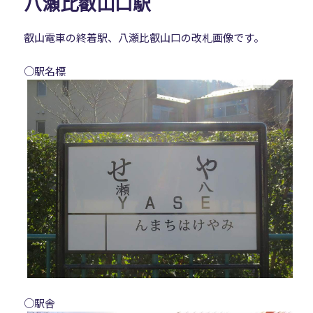
八瀬比叡山口駅
叡山電車の終着駅、八瀬比叡山口の改札画像です。
○駅名標
○駅舎