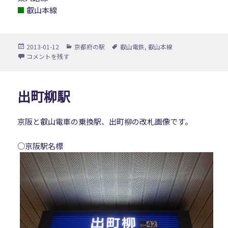
■
叡山本線
投
カ
タ
2013-01-12
京都府の駅
叡山電鉄
,
叡山本線
稿
テ
グ
八瀬比叡山口駅 に
コメントを残す
日:
ゴ
リ
ー
出町柳駅
京阪と叡山電車の乗換駅、出町柳の改札画像です。
○京阪駅名標