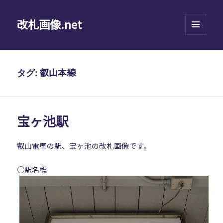
改札画像.net
メニュ
ーとウ
ィジェ
ット
叡山本線
タグ:
宝ヶ池駅
叡山電車の駅、宝ヶ池の改札画像です。
○駅名標