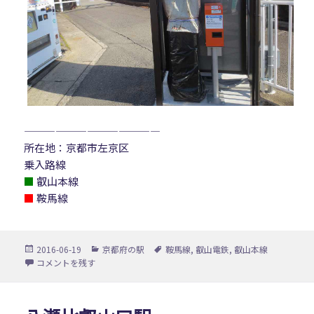
—————————————
所在地：京都市左京区
乗入路線
■
叡山本線
■
鞍馬線
投
カ
タ
2016-06-19
京都府の駅
鞍馬線
,
叡山電鉄
,
叡山本線
稿
テ
グ
宝ヶ池駅 に
コメントを残す
日:
ゴ
リ
ー