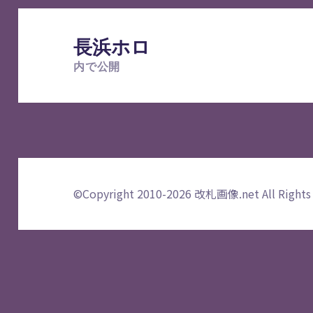
投
稿
長浜ホロ
ナ
内で公開
ビ
ゲ
ー
シ
ョ
ン
©Copyright 2010-2026
改札画像.net
All Rights