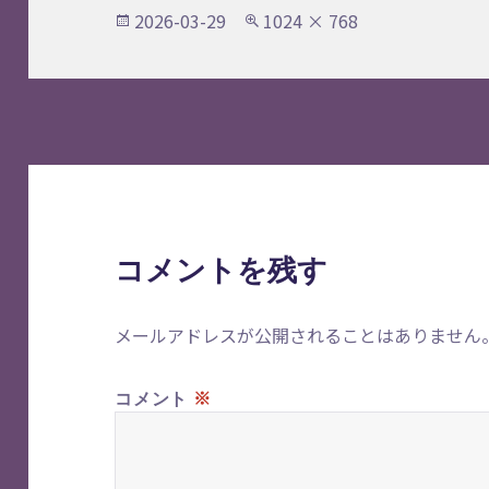
投
フ
2026-03-29
1024 × 768
稿
ル
日:
サ
イ
ズ
コメントを残す
メールアドレスが公開されることはありません
※
コメント