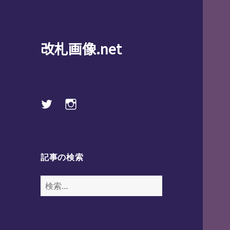
改札画像.net
Twitter
instagram
記事の検索
検
索: