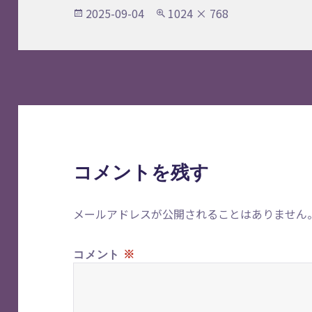
投
フ
2025-09-04
1024 × 768
稿
ル
日:
サ
イ
ズ
コメントを残す
メールアドレスが公開されることはありません
※
コメント