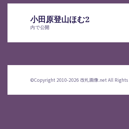
投
稿
小田原登山ほむ2
ナ
内で公開
ビ
ゲ
ー
シ
ョ
ン
©Copyright 2010-2026
改札画像.net
All Rights