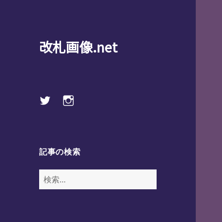
改札画像.net
Twitter
instagram
記事の検索
検
索: