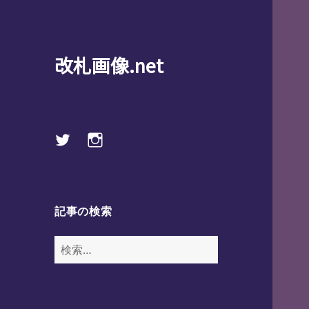
改札画像.net
Twitter
instagram
記事の検索
検
索: