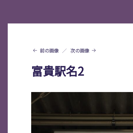
前の画像
次の画像
富貴駅名2