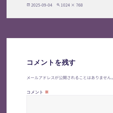
投
フ
2025-09-04
1024 × 768
稿
ル
日:
サ
イ
ズ
コメントを残す
メールアドレスが公開されることはありません
※
コメント