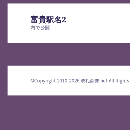
投
稿
富貴駅名2
ナ
内で公開
ビ
ゲ
ー
シ
ョ
ン
©Copyright 2010-2026
改札画像.net
All Rights