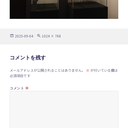
投
フ
2025-09-04
1024 × 768
稿
ル
日:
サ
イ
ズ
コメントを残す
メールアドレスが公開されることはありません。
※
が付いている欄は
必須項目です
※
コメント