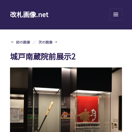
改札画像.net
メニュ
ーとウ
ィジェ
ット
前の画像
次の画像
城戸南蔵院前展示2