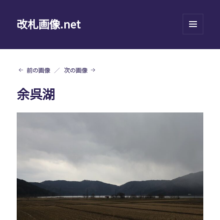
改札画像.net
メニュ
ーとウ
ィジェ
ット
前の画像
次の画像
余呉湖