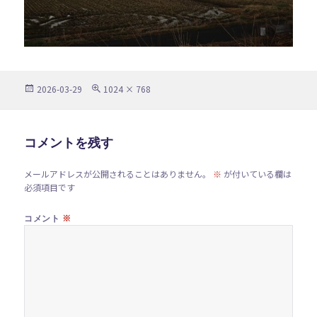
投
フ
2026-03-29
1024 × 768
稿
ル
日:
サ
イ
ズ
コメントを残す
メールアドレスが公開されることはありません。
※
が付いている欄は
必須項目です
※
コメント