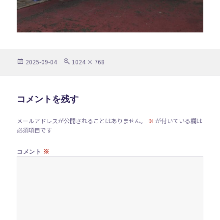
投
フ
2025-09-04
1024 × 768
稿
ル
日:
サ
イ
ズ
コメントを残す
メールアドレスが公開されることはありません。
※
が付いている欄は
必須項目です
※
コメント