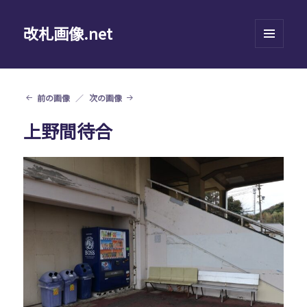
改札画像.net
メニュ
ーとウ
ィジェ
ット
前の画像
次の画像
上野間待合